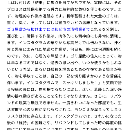
しば片付けの「結果」に焦点を当てがちですが、実際には、その
プロセスは想像を絶する労力と精神的な負担を伴うものです。ま
ず、物理的な作業の過酷さです。長年蓄積された大量のゴミは、
重く、臭く、そしてしばしば害虫やカビの温床となっています。
ゴミ屋敷から抜け出すには和光市の清掃業者で
これらを分別し、
運び出し、清掃する作業は、肉体的にも精神的にも非常に消耗し
ます。インスタグラムの華やかな写真だけでは伝わらない、汗と
埃と悪臭にまみれた地道な作業が、何日も、時には何週間も続く
のです。次に、心理的な障壁です。ゴミ屋敷の住人にとって、物
は単なるゴミではなく、過去の思い出や、いつか使うかもしれな
いという希望、あるいは孤独を埋めるための存在である場合が多
く、物を手放すことは、自己の一部を切り離すかのような苦痛を
伴います。インスタグラムで「スッキリしました！」と笑顔で語
る投稿の裏には、物を捨てるたびに涙し、迷い、葛藤した深い感
情の揺れ動きがあることを忘れてはなりません。さらに、リバウ
ンドの現実も無視できません。一度きれいになった部屋でも、生
活習慣や心の状態が変わらなければ、再びゴミが溜まってしまう
リスクは常に存在します。インスタグラムでは、きれいになった
後の「維持」の困難さや、リバウンドしてしまった時の再度の挑
戦について語られることは少ないですが、これが多くの当事者が