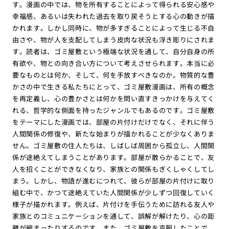
す。漫画の中では、物を所有することによって得られる安心感や
幸福感、あるいは失われた過去を取り戻そうとする心の動きが描
かれます。しかし同時に、物が多すぎることによって生じる不自
由さや、物が人を支配してしまう皮肉な状況も浮き彫りにされま
す。読者は、ゴミ屋敷という極端な状況を通して、自分自身の所
有欲や、物との向き合い方について考えさせられます。本当に必
要なものとは何か、そして、何を手放すべきなのか。物質的な豊
かさの中で生きる私たちにとって、ゴミ屋敷漫画は、所有の概念
を再定義し、心の豊かさとは何かを問い直すきっかけを与えてく
れる、哲学的な側面を持ったジャンルでもあるのです。ゴミ屋敷
をテーマにした漫画では、部屋の片付けだけでなく、それに伴う
人間関係の修復や、新たな始まりが描かれることが少なくありま
せん。ゴミ屋敷の住人たちは、しばしば周囲から孤立し、人間関
係が途絶えてしまうことがあります。部屋が散らかることで、友
人を招くことができなくなり、家族との関係もぎくしゃくしてし
まう。しかし、物語が進むにつれて、彼らが部屋の片付けに取り
組む中で、かつて途絶えていた人間関係が少しずつ回復していく
様子が描かれます。例えば、片付けを手伝うために訪れる友人や
家族とのコミュニケーションを通して、誤解が解けたり、心の距
離が縮まったりするのです。また、ゴミ屋敷を克服したことで、